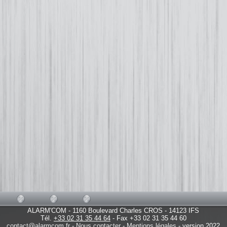
ALARM'COM - 1160 Boulevard Charles CROS - 14123 IFS
Tél.
+33 02 31 35 44 64
- Fax +33 02 31 35 44 60
contact@alarmcom.fr
-
Nous contacter
-
Mentions légales
- version 2022