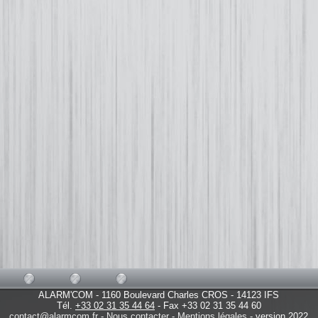
ALARM'COM - 1160 Boulevard Charles CROS - 14123 IFS
Tél.
+33 02 31 35 44 64
- Fax +33 02 31 35 44 60
contact@alarmcom.fr
-
Nous contacter
-
Mentions légales
- version 2022