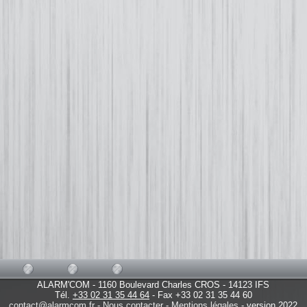
ALARM'COM - 1160 Boulevard Charles CROS - 14123 IFS
Tél.
+33 02 31 35 44 64
- Fax +33 02 31 35 44 60
contact@alarmcom.fr
-
Nous contacter
-
Mentions légales
- version 2022