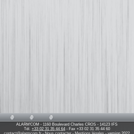
ALARM'COM - 1160 Boulevard Charles CROS - 14123 IFS
Tél.
+33 02 31 35 44 64
- Fax +33 02 31 35 44 60
contact@alarmcom.fr
-
Nous contacter
-
Mentions légales
- version 2022